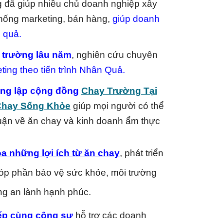
g đã giúp nhiều chủ doanh nghiệp xây
hống marketing, bán hàng,
giúp doanh
 quả.
 trường lâu năm
, nghiên cứu chuyên
ting theo tiến trình Nhân Quả
.
áng lập cộng đồng
Chay Trường Tại
Chay Sống Khỏe
giúp mọi người có thể
 luận về ăn chay và kinh doanh ẩm thực
ỏa những lợi ích từ ăn chay
,
phát triển
óp phần bảo vệ sức khỏe, môi trường
ng an lành hạnh phúc.
iếp cùng cộng sự
hỗ trợ các doanh